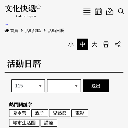
Menu
活動日曆
活動地圖
展
:::
最新公告
首頁
活動特區
活動日曆
電子書
小
中
大
列印
專題特區
活動日曆
活動特區
本期專題
關於我們
歷史專題
活動列表
我要刊登
活動日曆
常見問答
熱門關鍵字
地圖搜尋
關於我們
會員基本資料
夏令營
親子
兒藝節
電影
網站導覽
English
城市生活圈
講座
刊物索取地點
刊登活動