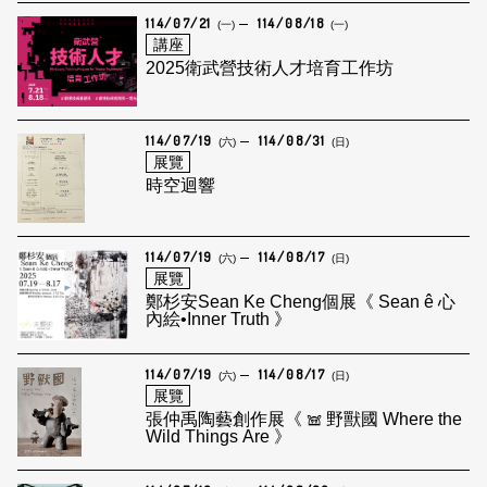
114/07/21
114/08/18
(一)
(一)
講座
2025衛武營技術人才培育工作坊
114/07/19
114/08/31
(六)
(日)
展覽
時空迴響
114/07/19
114/08/17
(六)
(日)
展覽
鄭杉安Sean Ke Cheng個展《 Sean ê 心
內絵•Inner Truth 》
114/07/19
114/08/17
(六)
(日)
展覽
張仲禹陶藝創作展《 𖠌 野獸國 Where the
Wild Things Are 》