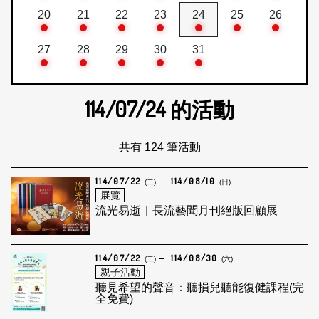
20
21
22
23
24
25
26
27
28
29
30
31
114/07/24
的活動
共有 124 筆活動
114/07/22
114/08/10
(二)
(日)
展覽
流光易逝｜長流藝聞月刊絕版回顧展
114/07/22
114/08/30
(二)
(六)
親子活動
聽見希望的聲音：聽損兒聽能復健課程(完
全免費)