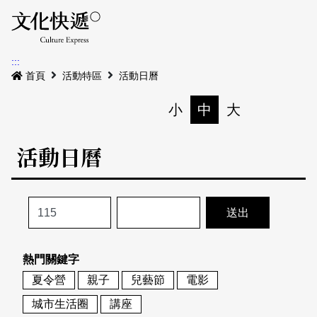
Menu
活動日曆
活動地圖
展
:::
最新公告
首頁
活動特區
活動日曆
電子書
小
中
大
列印
專題特區
活動日曆
活動特區
本期專題
關於我們
歷史專題
活動列表
我要刊登
活動日曆
常見問答
熱門關鍵字
地圖搜尋
關於我們
會員基本資料
夏令營
親子
兒藝節
電影
網站導覽
English
城市生活圈
講座
刊物索取地點
刊登活動