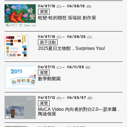
114/07/16
114/08/10
(三)
(日)
展覽
蜕變-蛙的聯想 張瑞頻 創作展
114/07/16
114/08/20
(三)
(三)
親子活動
2025夏日文物館，Surprises You!
114/07/15
114/11/09
(二)
(日)
展覽
數學郵樂園
114/07/12
114/09/07
(六)
(日)
展覽
MoCA Video 內向者的對白2.0—瑟米爾．
陶迪個展