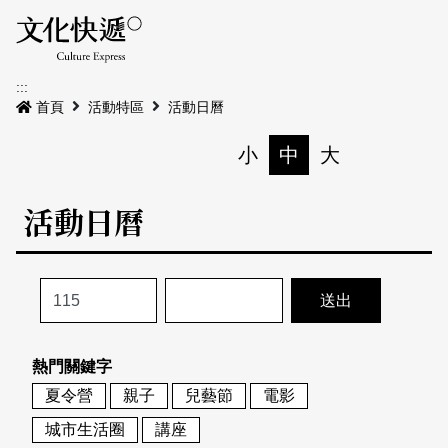
Menu
活動日曆
活動地圖
展
:::
最新公告
首頁
活動特區
活動日曆
電子書
小
中
大
列印
專題特區
活動日曆
活動特區
本期專題
關於我們
歷史專題
活動列表
我要刊登
活動日曆
常見問答
熱門關鍵字
地圖搜尋
關於我們
會員基本資料
夏令營
親子
兒藝節
電影
網站導覽
English
城市生活圈
講座
刊物索取地點
刊登活動