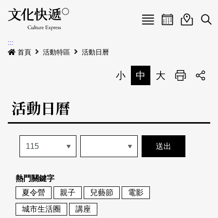
Menu
活動日曆
活動地圖
展
:::
最新公告
首頁
活動特區
活動日曆
電子書
小
中
大
列印
專題特區
活動日曆
活動特區
本期專題
關於我們
歷史專題
活動列表
我要刊登
活動日曆
常見問答
熱門關鍵字
地圖搜尋
關於我們
會員基本資料
夏令營
親子
兒藝節
電影
網站導覽
English
城市生活圈
講座
刊物索取地點
刊登活動