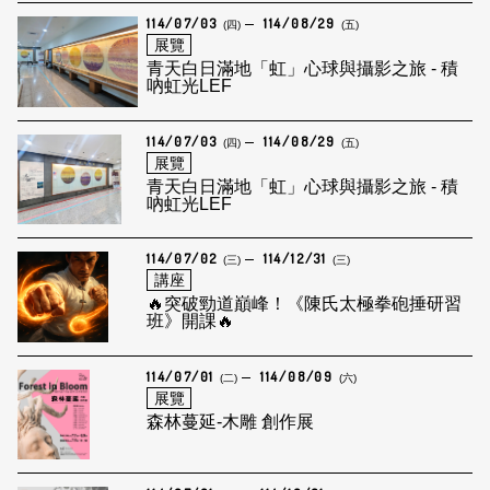
114/07/03
114/08/29
(四)
(五)
展覽
青天白日滿地「虹」心球與攝影之旅 - 積
吶虹光LEF
114/07/03
114/08/29
(四)
(五)
展覽
青天白日滿地「虹」心球與攝影之旅 - 積
吶虹光LEF
114/07/02
114/12/31
(三)
(三)
講座
🔥突破勁道巔峰！《陳氏太極拳砲捶研習
班》開課🔥
114/07/01
114/08/09
(二)
(六)
展覽
森林蔓延-木雕 創作展