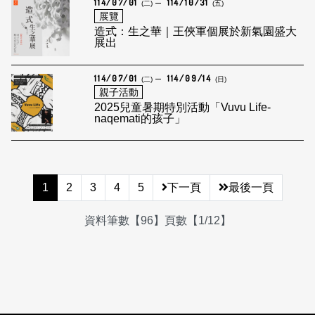
114/07/01
114/10/31
(二)
(五)
展覽
造式：生之華｜王俠軍個展於新氣園盛大
展出
114/07/01
114/09/14
(二)
(日)
親子活動
2025兒童暑期特別活動「Vuvu Life-
naqemati的孩子」
1
2
3
4
5
下一頁
最後一頁
資料筆數【96】頁數【1/12】