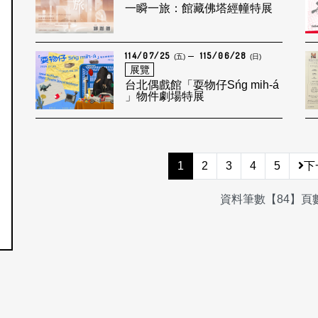
一瞬一旅：館藏佛塔經幢特展
114/07/25
115/06/28
(五)
(日)
展覽
台北偶戲館「耍物仔Sńg mih-á
」物件劇場特展
1
2
3
4
5
下
資料筆數【84】頁數