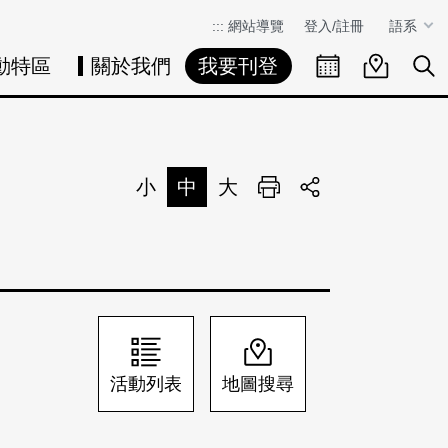
:::
網站導覽
登入/註冊
語系
動特區
關於我們
我要刊登
活動日曆
活動地圖
展
小
中
大
列印
分享
活動列表
地圖搜尋