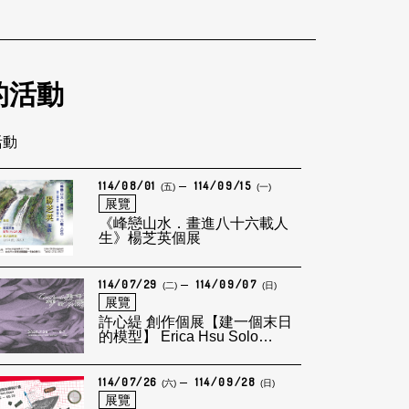
的活動
活動
114/08/01
114/09/15
(五)
(一)
展覽
《峰戀山水．畫進八十六載人
生》楊芝英個展
114/07/29
114/09/07
(二)
(日)
展覽
許心緹 創作個展【建一個末日
的模型】 Erica Hsu Solo
Exhibition: Constructing a
Model of Apocalypse
114/07/26
114/09/28
(六)
(日)
展覽