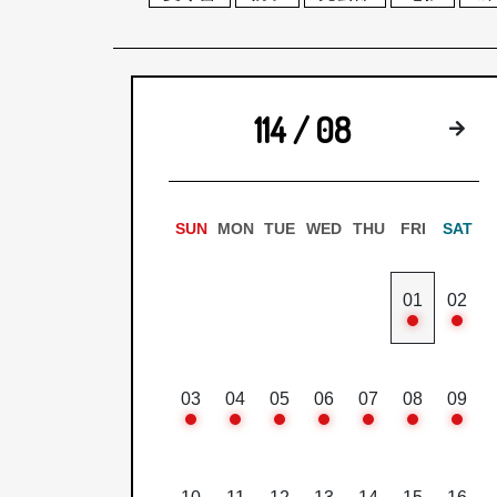
114 / 08
下
SUN
MON
TUE
WED
THU
FRI
SAT
01
02
03
04
05
06
07
08
09