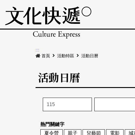
:::
首頁
活動特區
活動日曆
活動日曆
熱門關鍵字
夏令營
親子
兒藝節
電影
城