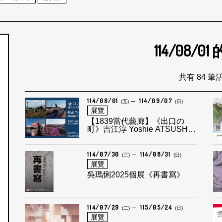
114/08/01
個月
共有 84 筆
114/08/01
114/09/07
(五)
(日)
展覽
【1839當代藝廊】《出口の
町》吉江淳 Yoshie ATSUSHI
攝影個展
114/07/30
114/08/31
(三)
(日)
展覽
吳瑪悧2025個展《再書寫》
114/07/29
115/05/24
(二)
(日)
展覽