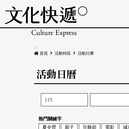
:::
首頁
活動特區
活動日曆
活動日曆
熱門關鍵字
夏令營
親子
兒藝節
電影
城