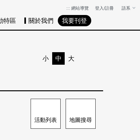
:::
網站導覽
登入/註冊
語系
動特區
關於我們
我要刊登
活動日曆
活動地圖
展
小
中
大
列印
分享
活動列表
地圖搜尋