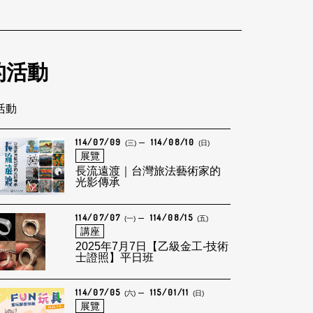
的活動
筆活動
114/07/09
114/08/10
(三)
(日)
展覽
長流遠渡｜台灣旅法藝術家的
光影傳承
114/07/07
114/08/15
(一)
(五)
講座
2025年7月7日【乙級金工-技術
士證照】平日班
114/07/05
115/01/11
(六)
(日)
展覽