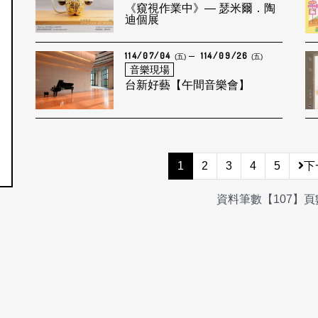
《窺視作業中》— 瑟米爾．陶
迪個展
114/07/04
114/09/26
(五)
(五)
音樂現場
台新好藝【午間音樂會】
1
2
3
4
5
下
資料筆數【107】頁數