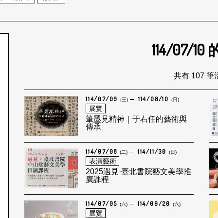
114/07/10
個月
共有 107 
114/07/09
114/08/10
(三)
(日)
展覽
筆墨見精神｜于右任的藝術與
傳承
114/07/08
114/11/30
(二)
(日)
表演藝術
2025遇見·臺北書院藝文美學推
廣課程
114/07/05
114/09/20
(六)
(六)
展覽