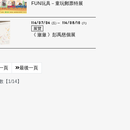
FUN玩具－童玩郵票特展
114/07/04
114/08/16
(五)
(六)
展覽
《 瀲瀲 》彭禹慈個展
一頁
最後一頁
【1/14】