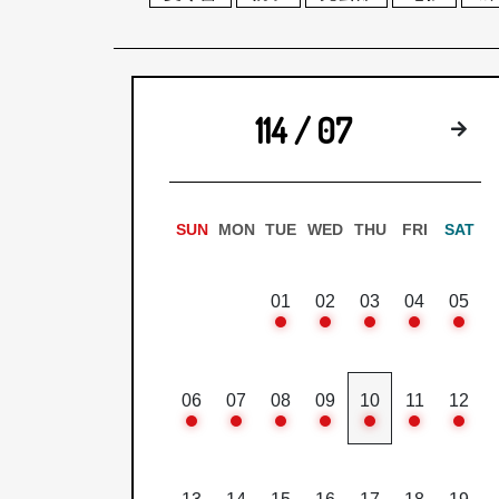
114 / 07
下
SUN
MON
TUE
WED
THU
FRI
SAT
01
02
03
04
05
06
07
08
09
10
11
12