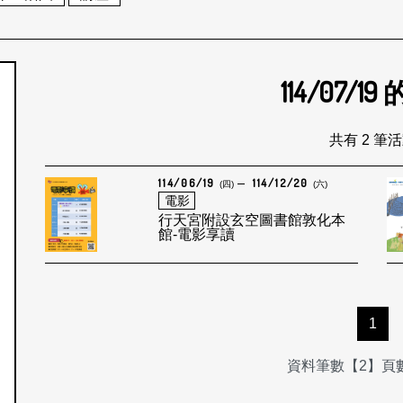
114/07/19
個月
共有 2 筆
114/06/19
114/12/20
(四)
(六)
電影
行天宮附設玄空圖書館敦化本
館-電影享讀
1
資料筆數【2】頁數