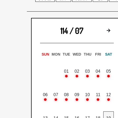
114 / 07
下
SUN
MON
TUE
WED
THU
FRI
SAT
01
02
03
04
05
06
07
08
09
10
11
12