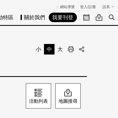
:::
網站導覽
登入/註冊
語系
動特區
關於我們
我要刊登
活動日曆
活動地圖
展
小
中
大
列印
分享
活動列表
地圖搜尋