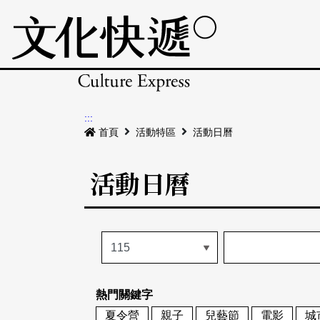
:::
首頁
活動特區
活動日曆
活動日曆
熱門關鍵字
夏令營
親子
兒藝節
電影
城