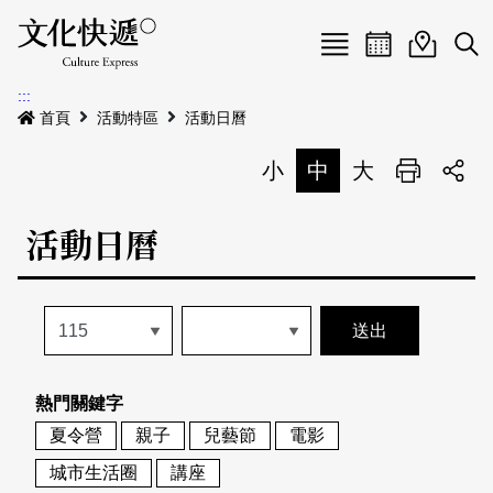
Menu
活動日曆
活動地圖
展
:::
最新公告
首頁
活動特區
活動日曆
電子書
小
中
大
列印
專題特區
活動日曆
活動特區
本期專題
關於我們
歷史專題
活動列表
我要刊登
活動日曆
常見問答
熱門關鍵字
地圖搜尋
關於我們
會員基本資料
夏令營
親子
兒藝節
電影
網站導覽
English
城市生活圈
講座
刊物索取地點
刊登活動