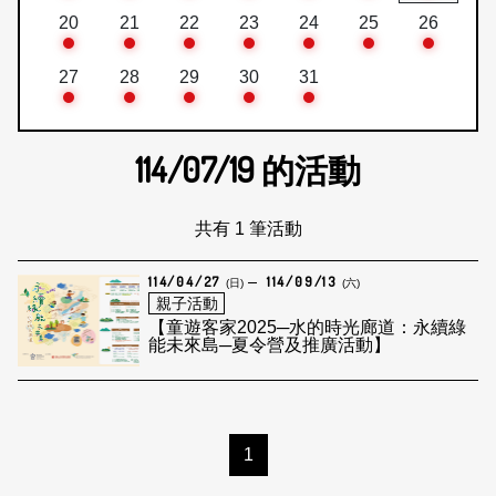
20
21
22
23
24
25
26
27
28
29
30
31
114/07/19
的活動
共有 1 筆活動
114/04/27
114/09/13
(日)
(六)
親子活動
【童遊客家2025─水的時光廊道：永續綠
能未來島─夏令營及推廣活動】
1