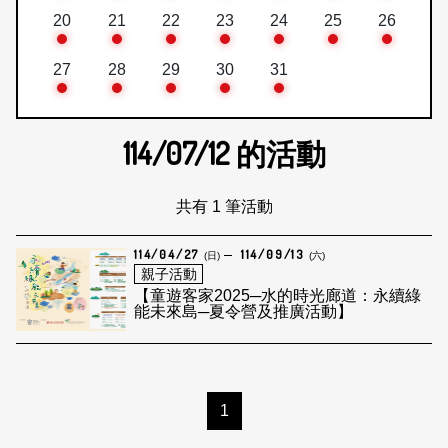
20
21
22
23
24
25
26
27
28
29
30
31
114/07/12
的活動
共有 1 筆活動
114/04/27
114/09/13
(日)
(六)
親子活動
【童遊客家2025─水的時光廊道：永續綠
能未來島─夏令營及推廣活動】
1