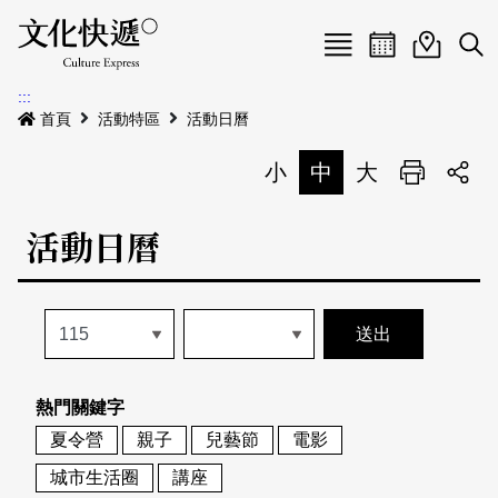
Menu
活動日曆
活動地圖
展
:::
最新公告
首頁
活動特區
活動日曆
電子書
小
中
大
列印
專題特區
活動日曆
活動特區
本期專題
關於我們
歷史專題
活動列表
我要刊登
活動日曆
常見問答
熱門關鍵字
地圖搜尋
關於我們
會員基本資料
夏令營
親子
兒藝節
電影
網站導覽
English
城市生活圈
講座
刊物索取地點
刊登活動