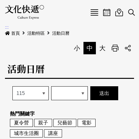
Menu
活動日曆
活動地圖
展
:::
最新公告
首頁
活動特區
活動日曆
電子書
小
中
大
列印
專題特區
活動日曆
活動特區
本期專題
關於我們
歷史專題
活動列表
我要刊登
活動日曆
常見問答
熱門關鍵字
地圖搜尋
關於我們
會員基本資料
夏令營
親子
兒藝節
電影
網站導覽
English
城市生活圈
講座
刊物索取地點
刊登活動