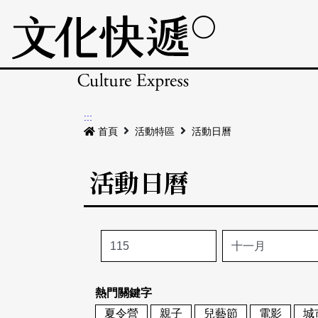
:::
首頁
活動特區
活動日曆
活動日曆
熱門關鍵字
夏令營
親子
兒藝節
電影
城