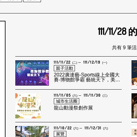
111/11/28
個月
共有 9 筆
111/11/22
111/12/19
(二)
(一)
親子活動
2022廣達藝-Sports線上全國大
賽-博物館爭霸 藝統天下，美學
電競大賽
111/11/05
111/11/30
(六)
(三)
城市生活圈
龍山動漫祭創作展
111/10/22
111/12/31
(六)
(六)
展覽