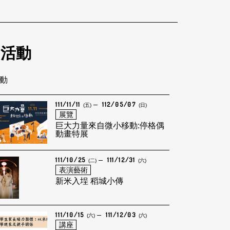
的活動
活動
111/11/11
112/05/07
(五)
(日)
展覽
巨大力量來自微小移動:停格偶
動畫特展
111/10/25
111/12/31
(二)
(六)
表演藝術
新米入埕 稻城小傳
111/10/15
111/12/03
(六)
(六)
講座