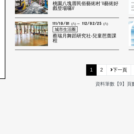
桃園八塊厝民俗藝術村 \\藝術好
戲登場囉//
111/10/01
112/02/25
(六)
(六)
城市生活圈
蔡瑞月舞蹈研究社-兒童芭蕾課
程
1
2
下一頁
資料筆數【9】頁數