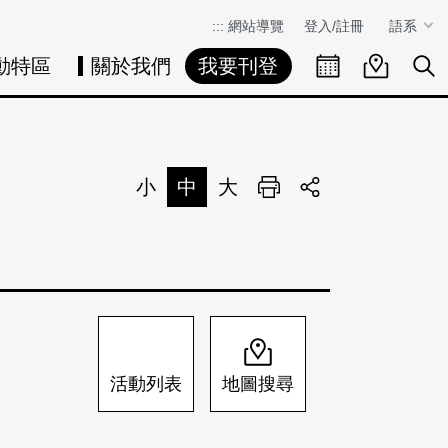
:::
網站導覽
登入/註冊
語系
動特區
關於我們
我要刊登
活動日曆
活動地圖
展
小
中
大
列印
分享
活動列表
地圖搜尋