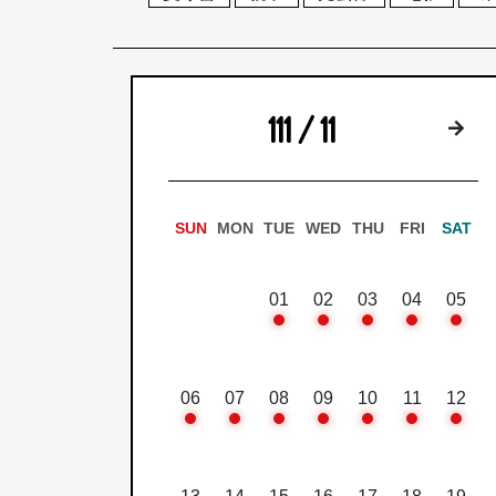
111 / 11
下
SUN
MON
TUE
WED
THU
FRI
SAT
01
02
03
04
05
06
07
08
09
10
11
12