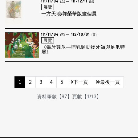
111/11/04
111/12/11
(五)
(日)
展覽
一方天地/郭榮華版畫個展
111/11/04
112/10/01
(五)
(日)
展覽
《張牙舞爪—哺乳類動物牙齒與足爪特
展》
1
2
3
4
5
下一頁
最後一頁
資料筆數【97】頁數【1/13】