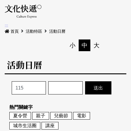
Menu
活動日曆
活動地圖
展
:::
最新公告
首頁
活動特區
活動日曆
電子書
小
中
大
列印
專題特區
活動日曆
活動特區
本期專題
關於我們
歷史專題
活動列表
我要刊登
活動日曆
常見問答
熱門關鍵字
地圖搜尋
關於我們
會員基本資料
夏令營
親子
兒藝節
電影
網站導覽
English
城市生活圈
講座
刊物索取地點
刊登活動