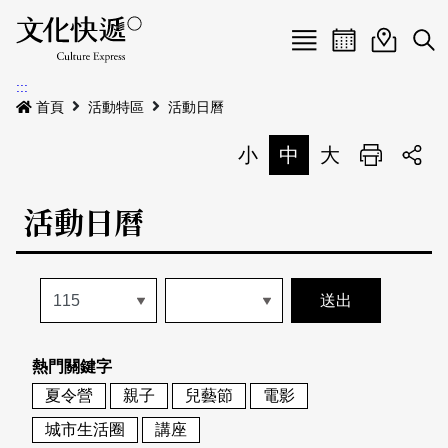
Menu
活動日曆
活動地圖
展
:::
最新公告
首頁
活動特區
活動日曆
電子書
小
中
大
列印
專題特區
活動日曆
活動特區
本期專題
關於我們
歷史專題
活動列表
我要刊登
活動日曆
常見問答
熱門關鍵字
地圖搜尋
關於我們
會員基本資料
夏令營
親子
兒藝節
電影
網站導覽
English
城市生活圈
講座
刊物索取地點
刊登活動