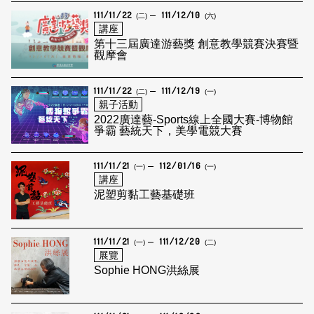
111/11/22
111/12/10
(二)
(六)
講座
第十三屆廣達游藝獎 創意教學競賽決賽暨
觀摩會
111/11/22
111/12/19
(二)
(一)
親子活動
2022廣達藝-Sports線上全國大賽-博物館
爭霸 藝統天下，美學電競大賽
111/11/21
112/01/16
(一)
(一)
講座
泥塑剪黏工藝基礎班
111/11/21
111/12/20
(一)
(二)
展覽
Sophie HONG洪絲展