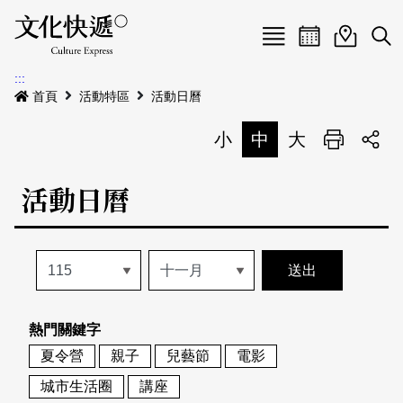
Menu
活動日曆
活動地圖
展
:::
最新公告
首頁
活動特區
活動日曆
電子書
小
中
大
列印
專題特區
活動日曆
活動特區
本期專題
關於我們
歷史專題
活動列表
我要刊登
活動日曆
常見問答
熱門關鍵字
地圖搜尋
關於我們
會員基本資料
夏令營
親子
兒藝節
電影
網站導覽
English
城市生活圈
講座
刊物索取地點
刊登活動