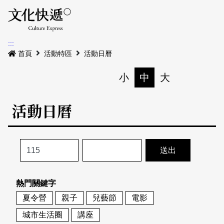
Menu
活動日曆
活動地圖
展
:::
最新公告
首頁
活動特區
活動日曆
電子書
小
中
大
列印
專題特區
活動日曆
活動特區
本期專題
關於我們
歷史專題
活動列表
我要刊登
活動日曆
常見問答
熱門關鍵字
地圖搜尋
關於我們
會員基本資料
夏令營
親子
兒藝節
電影
網站導覽
English
城市生活圈
講座
刊物索取地點
刊登活動