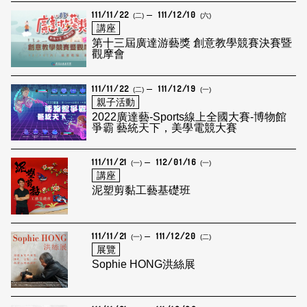
111/11/22
111/12/10
(二)
(六)
講座
第十三屆廣達游藝獎 創意教學競賽決賽暨
觀摩會
111/11/22
111/12/19
(二)
(一)
親子活動
2022廣達藝-Sports線上全國大賽-博物館
爭霸 藝統天下，美學電競大賽
111/11/21
112/01/16
(一)
(一)
講座
泥塑剪黏工藝基礎班
111/11/21
111/12/20
(一)
(二)
展覽
Sophie HONG洪絲展