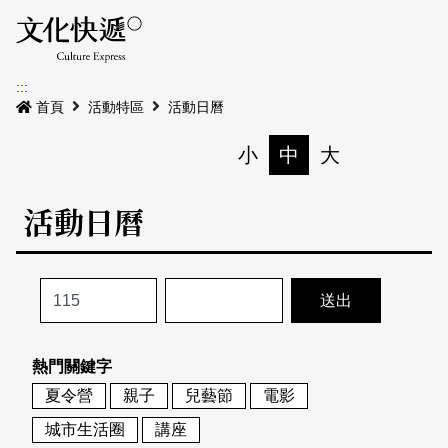
Menu
活動日曆
活動地圖
展
:::
最新公告
首頁
活動特區
活動日曆
電子書
小
中
大
列印
專題特區
活動日曆
活動特區
本期專題
關於我們
歷史專題
活動列表
我要刊登
活動日曆
常見問答
熱門關鍵字
地圖搜尋
關於我們
會員基本資料
夏令營
親子
兒藝節
電影
網站導覽
English
城市生活圈
講座
刊物索取地點
刊登活動