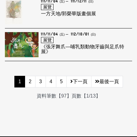
111/11/04
111/12/11
(五)
(日)
展覽
一方天地/郭榮華版畫個展
111/11/04
112/10/01
(五)
(日)
展覽
《張牙舞爪—哺乳類動物牙齒與足爪特
展》
1
2
3
4
5
下一頁
最後一頁
資料筆數【97】頁數【1/13】