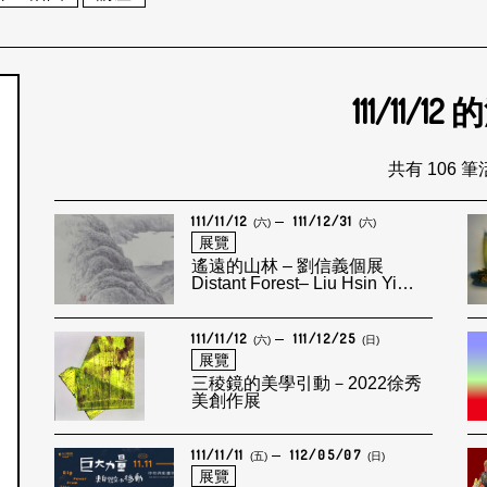
111/11/12
的
個月
共有 106 
111/11/12
111/12/31
(六)
(六)
展覽
遙遠的山林 – 劉信義個展
Distant Forest– Liu Hsin Yi
Solo Exhibition
111/11/12
111/12/25
(六)
(日)
展覽
三稜鏡的美學引動－2022徐秀
美創作展
111/11/11
112/05/07
(五)
(日)
展覽