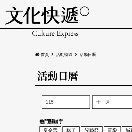
:::
首頁
活動特區
活動日曆
活動日曆
熱門關鍵字
夏令營
親子
兒藝節
電影
城