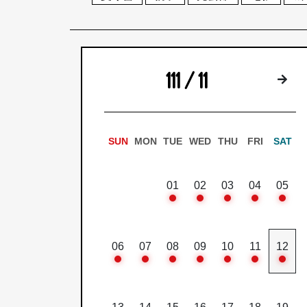
111 / 11
下
SUN
MON
TUE
WED
THU
FRI
SAT
01
02
03
04
05
06
07
08
09
10
11
12