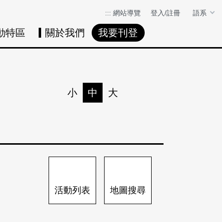
:::
網站導覽
登入/註冊
語系
動特區
關於我們
我要刊登
活動日曆
活動地圖
展
小
中
大
列印
分享
活動列表
地圖搜尋