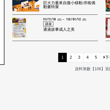
巨大力量來自微小移動:停格偶
動畫特展
111/11/10
112/01/12
(四)
(四)
講座
通過故事成人之美
1
2
3
4
5
下
資料筆數【106】頁數