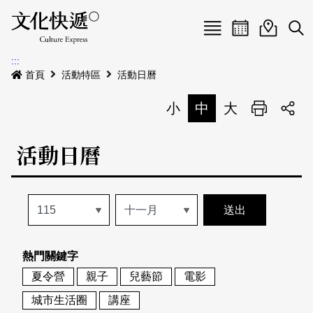
Menu
活動日曆
活動地圖
展
:::
最新公告
首頁
活動特區
活動日曆
電子書
小
中
大
列印
專題特區
活動日曆
活動特區
本期專題
關於我們
歷史專題
活動列表
我要刊登
活動日曆
常見問答
熱門關鍵字
地圖搜尋
關於我們
會員基本資料
夏令營
親子
兒藝節
電影
網站導覽
English
城市生活圈
講座
刊物索取地點
刊登活動