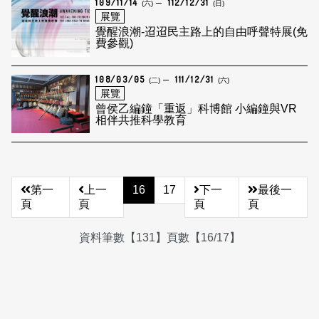
109/11/14
112/12/31
(六)
(日)
展覽
覺醒浪潮-迢迢民主路上的自由呼聲特展(免
費參觀)
108/03/05
111/12/31
(二)
(六)
展覽
曾侯乙編鐘「重返」科博館 小編鐘與VR
相伴共推科學教育
第一
上一
16
17
下一
最後一
頁
頁
頁
頁
資料筆數【131】頁數【16/17】