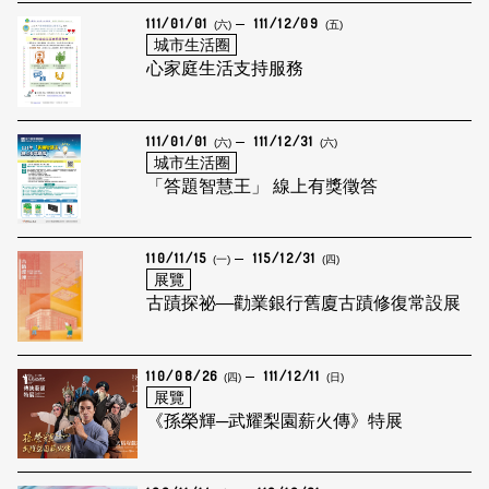
111/01/01
111/12/09
(六)
(五)
城市生活圈
心家庭生活支持服務
111/01/01
111/12/31
(六)
(六)
城市生活圈
「答題智慧王」 線上有獎徵答
110/11/15
115/12/31
(一)
(四)
展覽
古蹟探祕—勸業銀行舊廈古蹟修復常設展
110/08/26
111/12/11
(四)
(日)
展覽
《孫榮輝─武耀梨園薪火傳》特展