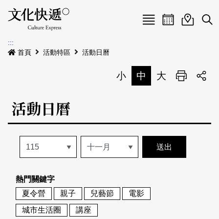
Menu
活動日曆
活動地圖
展
:::
最新公告
首頁
活動特區
活動日曆
電子書
小
中
大
列印
專題特區
活動日曆
活動特區
本期專題
關於我們
歷史專題
活動列表
我要刊登
活動日曆
常見問答
熱門關鍵字
地圖搜尋
關於我們
會員基本資料
夏令營
親子
兒藝節
電影
網站導覽
English
城市生活圈
講座
刊物索取地點
刊登活動