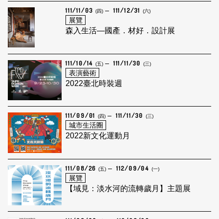
111/11/03
111/12/31
(四)
(六)
展覽
森入生活—國產．材好．設計展
111/10/14
111/11/30
(五)
(三)
表演藝術
2022臺北時裝週
111/09/01
111/11/30
(四)
(三)
城市生活圈
2022新文化運動月
111/08/26
112/09/04
(五)
(一)
展覽
【域見：淡水河的流轉歲月】主題展