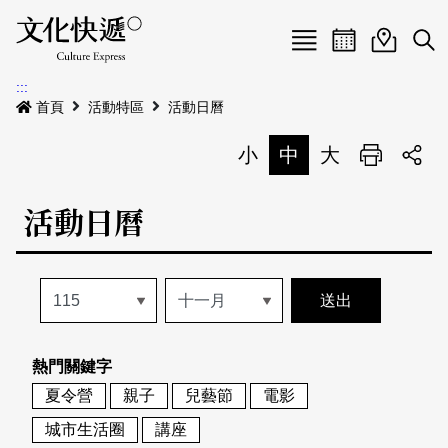
Menu
活動日曆
活動地圖
展
:::
最新公告
首頁
活動特區
活動日曆
電子書
小
中
大
列印
專題特區
活動日曆
活動特區
本期專題
關於我們
歷史專題
活動列表
我要刊登
活動日曆
常見問答
熱門關鍵字
地圖搜尋
關於我們
會員基本資料
夏令營
親子
兒藝節
電影
網站導覽
English
城市生活圈
講座
刊物索取地點
刊登活動