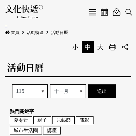
Menu
活動日曆
活動地圖
展
:::
最新公告
首頁
活動特區
活動日曆
電子書
小
中
大
列印
專題特區
活動日曆
活動特區
本期專題
關於我們
歷史專題
活動列表
我要刊登
活動日曆
常見問答
熱門關鍵字
地圖搜尋
關於我們
會員基本資料
夏令營
親子
兒藝節
電影
網站導覽
English
城市生活圈
講座
刊物索取地點
刊登活動