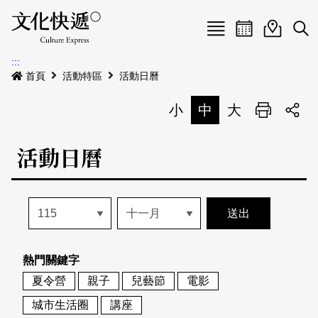
Menu
活動日曆
活動地圖
展
:::
最新公告
首頁
活動特區
活動日曆
電子書
小
中
大
列印
專題特區
活動日曆
活動特區
本期專題
關於我們
歷史專題
活動列表
我要刊登
活動日曆
常見問答
熱門關鍵字
地圖搜尋
關於我們
會員基本資料
夏令營
親子
兒藝節
電影
網站導覽
English
城市生活圈
講座
刊物索取地點
刊登活動