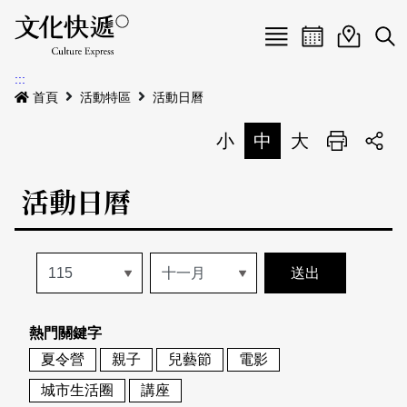
Menu
活動日曆
活動地圖
展
:::
最新公告
首頁
活動特區
活動日曆
電子書
小
中
大
列印
專題特區
活動日曆
活動特區
本期專題
關於我們
歷史專題
活動列表
我要刊登
活動日曆
常見問答
熱門關鍵字
地圖搜尋
關於我們
會員基本資料
夏令營
親子
兒藝節
電影
網站導覽
English
城市生活圈
講座
刊物索取地點
刊登活動