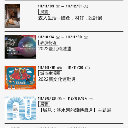
111/11/03
111/12/31
(四)
(六)
展覽
森入生活—國產．材好．設計展
111/10/14
111/11/30
(五)
(三)
表演藝術
2022臺北時裝週
111/09/01
111/11/30
(四)
(三)
城市生活圈
2022新文化運動月
111/08/26
112/09/04
(五)
(一)
展覽
【域見：淡水河的流轉歲月】主題展