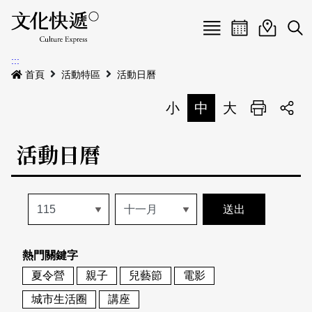
Menu
活動日曆
活動地圖
展
:::
最新公告
首頁
活動特區
活動日曆
電子書
小
中
大
列印
專題特區
活動日曆
活動特區
本期專題
關於我們
歷史專題
活動列表
我要刊登
活動日曆
常見問答
熱門關鍵字
地圖搜尋
關於我們
會員基本資料
夏令營
親子
兒藝節
電影
網站導覽
English
城市生活圈
講座
刊物索取地點
刊登活動