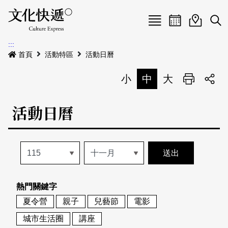
Menu
活動日曆
活動地圖
展
:::
最新公告
首頁
活動特區
活動日曆
電子書
小
中
大
列印
專題特區
活動日曆
活動特區
本期專題
關於我們
歷史專題
活動列表
我要刊登
活動日曆
常見問答
熱門關鍵字
地圖搜尋
關於我們
會員基本資料
夏令營
親子
兒藝節
電影
網站導覽
English
城市生活圈
講座
刊物索取地點
刊登活動