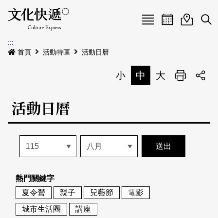
Menu
活動日曆
活動地圖
展
:::
最新公告
首頁
活動特區
活動日曆
電子書
小
中
大
列印
專題特區
活動日曆
活動特區
本期專題
關於我們
歷史專題
活動列表
我要刊登
活動日曆
常見問答
熱門關鍵字
地圖搜尋
關於我們
會員基本資料
夏令營
親子
兒藝節
電影
網站導覽
English
城市生活圈
講座
刊物索取地點
刊登活動