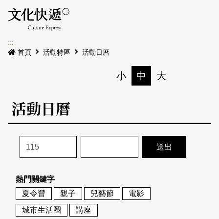
Menu
活動日曆
活動地圖
展
:::
最新公告
首頁
活動特區
活動日曆
電子書
小
中
大
列印
專題特區
活動日曆
活動特區
本期專題
關於我們
歷史專題
活動列表
我要刊登
活動日曆
常見問答
熱門關鍵字
地圖搜尋
關於我們
會員基本資料
夏令營
親子
兒藝節
電影
網站導覽
English
城市生活圈
講座
刊物索取地點
刊登活動