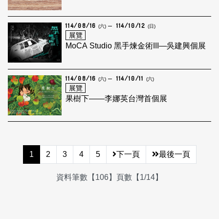
114/08/16
114/10/12
(六)
(日)
展覽
MoCA Studio 黑手煉金術III—吳建興個展
114/08/16
114/10/11
(六)
(六)
展覽
果樹下——李娜英台灣首個展
1
2
3
4
5
下一頁
最後一頁
資料筆數【106】頁數【1/14】