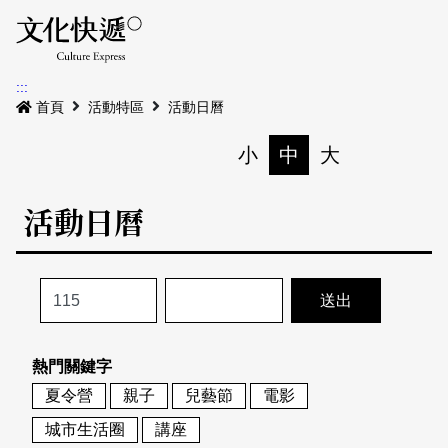
Menu
活動日曆
活動地圖
展
:::
最新公告
首頁
活動特區
活動日曆
電子書
小
中
大
列印
專題特區
活動日曆
活動特區
本期專題
關於我們
歷史專題
活動列表
我要刊登
活動日曆
常見問答
熱門關鍵字
地圖搜尋
關於我們
會員基本資料
夏令營
親子
兒藝節
電影
網站導覽
English
城市生活圈
講座
刊物索取地點
刊登活動