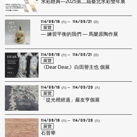
水彩經典—2025第二屆臺北水彩雙年展
114/08/16
114/09/21
(六)
(日)
展覽
— 練習平衡的我們 — 馬樂原陶作展
114/08/16
114/09/21
(六)
(日)
展覽
《Dear Dear,》白田譽主也 個展
114/08/16
114/09/20
(六)
(六)
展覽
「從光裡經過」嚴友亨個展
114/08/16
114/09/20
(六)
(六)
展覽
石晉華