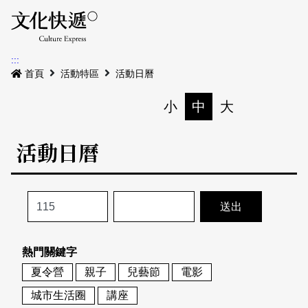
Menu
活動日曆
活動地圖
展
:::
最新公告
首頁
活動特區
活動日曆
電子書
小
中
大
列印
專題特區
活動日曆
活動特區
本期專題
關於我們
歷史專題
活動列表
我要刊登
活動日曆
常見問答
熱門關鍵字
地圖搜尋
關於我們
會員基本資料
夏令營
親子
兒藝節
電影
網站導覽
English
城市生活圈
講座
刊物索取地點
刊登活動