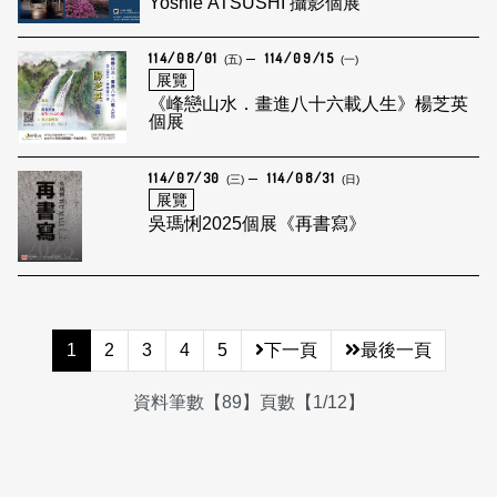
Yoshie ATSUSHI 攝影個展
114/08/01
114/09/15
(五)
(一)
展覽
《峰戀山水．畫進八十六載人生》楊芝英
個展
114/07/30
114/08/31
(三)
(日)
展覽
吳瑪悧2025個展《再書寫》
1
2
3
4
5
下一頁
最後一頁
資料筆數【89】頁數【1/12】