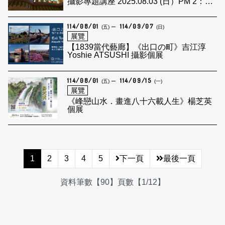
攝影專題講座 2025.08.03 (日）PM 2：00-
3：30 講座主題：我不是專業攝影師 主講
人：慧裴法師
114/08/01
114/09/07
(五)
(日)
展覽
【1839當代藝廊】《出口の町》吉江淳
Yoshie ATSUSHI 攝影個展
114/08/01
114/09/15
(五)
(一)
展覽
《峰戀山水．畫進八十六載人生》楊芝英
個展
1
2
3
4
5
下一頁
最後一頁
資料筆數【90】頁數【1/12】