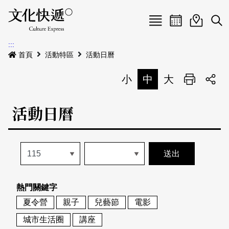
Menu
活動日曆
活動地圖
展
:::
最新公告
首頁
活動特區
活動日曆
電子書
小
中
大
列印
專題特區
活動日曆
活動特區
本期專題
關於我們
歷史專題
活動列表
我要刊登
活動日曆
常見問答
熱門關鍵字
地圖搜尋
關於我們
會員基本資料
夏令營
親子
兒藝節
電影
網站導覽
English
城市生活圈
講座
刊物索取地點
刊登活動