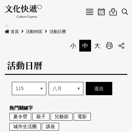
Menu
活動日曆
活動地圖
展
:::
最新公告
首頁
活動特區
活動日曆
電子書
小
中
大
列印
專題特區
活動日曆
活動特區
本期專題
關於我們
歷史專題
活動列表
我要刊登
活動日曆
常見問答
熱門關鍵字
地圖搜尋
關於我們
會員基本資料
夏令營
親子
兒藝節
電影
網站導覽
English
城市生活圈
講座
刊物索取地點
刊登活動