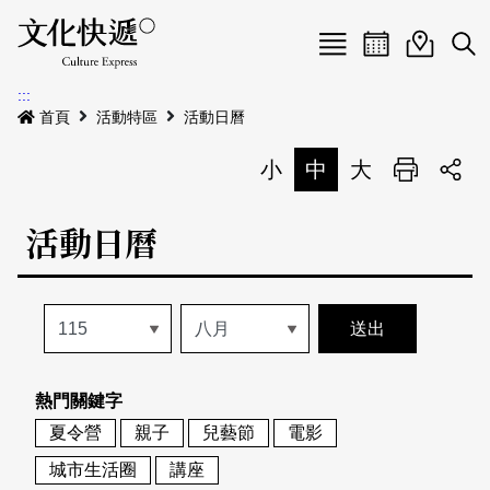
Menu
活動日曆
活動地圖
展
:::
最新公告
首頁
活動特區
活動日曆
電子書
小
中
大
列印
專題特區
活動日曆
活動特區
本期專題
關於我們
歷史專題
活動列表
我要刊登
活動日曆
常見問答
熱門關鍵字
地圖搜尋
關於我們
會員基本資料
夏令營
親子
兒藝節
電影
網站導覽
English
城市生活圈
講座
刊物索取地點
刊登活動