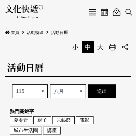
Menu
活動日曆
活動地圖
展
:::
最新公告
首頁
活動特區
活動日曆
電子書
小
中
大
列印
專題特區
活動日曆
活動特區
本期專題
關於我們
歷史專題
活動列表
我要刊登
活動日曆
常見問答
熱門關鍵字
地圖搜尋
關於我們
會員基本資料
夏令營
親子
兒藝節
電影
網站導覽
English
城市生活圈
講座
刊物索取地點
刊登活動