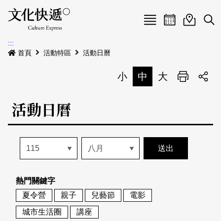
Menu
活動日曆
活動地圖
展
:::
最新公告
首頁
活動特區
活動日曆
電子書
小
中
大
列印
專題特區
活動日曆
活動特區
本期專題
關於我們
歷史專題
活動列表
我要刊登
活動日曆
常見問答
熱門關鍵字
地圖搜尋
關於我們
會員基本資料
夏令營
親子
兒藝節
電影
網站導覽
English
城市生活圈
講座
刊物索取地點
刊登活動