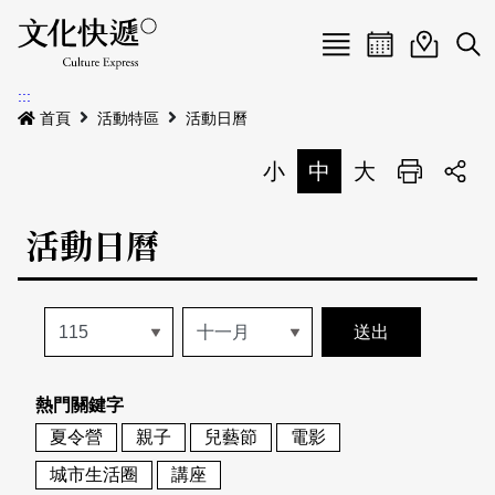
Menu
活動日曆
活動地圖
展
:::
最新公告
首頁
活動特區
活動日曆
電子書
小
中
大
列印
專題特區
活動日曆
活動特區
本期專題
關於我們
歷史專題
活動列表
我要刊登
活動日曆
常見問答
熱門關鍵字
地圖搜尋
關於我們
會員基本資料
夏令營
親子
兒藝節
電影
網站導覽
English
城市生活圈
講座
刊物索取地點
刊登活動