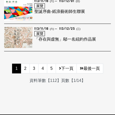
113/11/16
113/12/01
(六)
(日)
展覽
聖誕序曲-紙浪藝術師生聯展
113/11/16
113/12/25
(六)
(三)
展覽
「存在與虛無」鄔一名紐約作品展
1
2
3
4
5
下一頁
最後一頁
資料筆數【112】頁數【1/14】