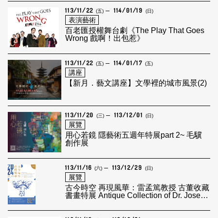
113/11/22
114/01/19
(五)
(日)
表演藝術
百老匯授權舞台劇《The Play That Goes
Wrong 戲啊！出包惹》
113/11/22
114/01/17
(五)
(五)
講座
【新月．藝文講座】文學裡的城市風景(2)
113/11/20
113/12/01
(三)
(日)
展覽
用心若鏡 隱藝術五週年特展part 2~ 毛驥
創作展
113/11/16
113/12/29
(六)
(日)
展覽
古今時空 再現風華：雷孟篤教授 古董收藏
書畫特展 Antique Collection of Dr. Jose
Ramon Alvarez: Chinese Fine Line
Painting & Calligraphy