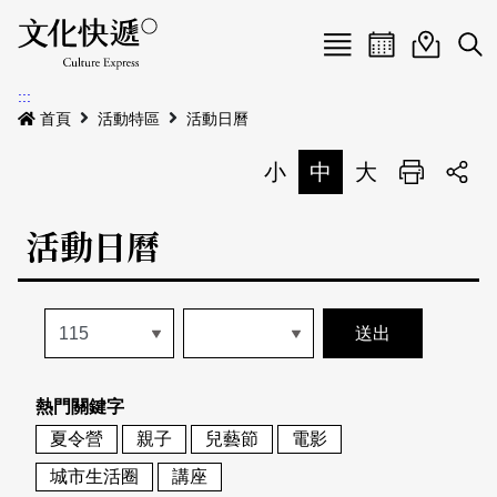
Menu
活動日曆
活動地圖
展
:::
最新公告
首頁
活動特區
活動日曆
電子書
小
中
大
列印
專題特區
活動日曆
活動特區
本期專題
關於我們
歷史專題
活動列表
我要刊登
活動日曆
常見問答
熱門關鍵字
地圖搜尋
關於我們
會員基本資料
夏令營
親子
兒藝節
電影
網站導覽
English
城市生活圈
講座
刊物索取地點
刊登活動