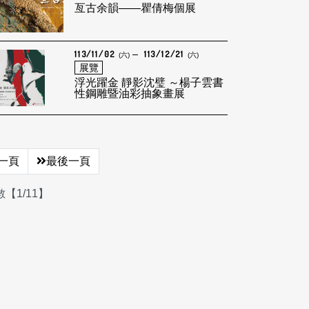
亙古余韻——瞿倩梅個展
113/11/02
113/12/21
(六)
(六)
展覽
浮光躍金 靜影沈璧 ～楊子雲書
性鋼雕暨油彩抽象畫展
一頁
最後一頁
【1/11】