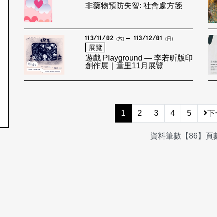
非藥物預防失智: 社會處方箋
113/11/02
113/12/01
(六)
(日)
展覽
遊戲 Playground — 李若昕版印
創作展｜童里11月展覽
1
2
3
4
5
下
資料筆數【86】頁數