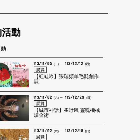
的活動
活動
113/11/05
113/12/12
(二)
(四)
展覽
【紅蛙吟】張瑞頻羊毛氈創作
展
113/11/02
113/12/29
(六)
(日)
展覽
【城市神話】崔旴嵐 靈魂機械
煉金術
113/11/02
113/12/15
(六)
(日)
展覽