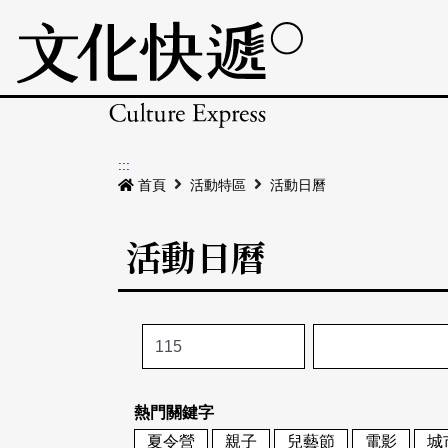
:::
首頁
活動特區
活動日曆
活動日曆
熱門關鍵字
夏令營
親子
兒藝節
電影
城