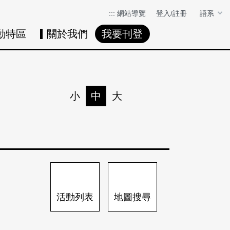
:::
網站導覽
登入/註冊
語系
動特區
關於我們
我要刊登
活動日曆
活動地圖
展
小
中
大
列印
分享
活動列表
地圖搜尋