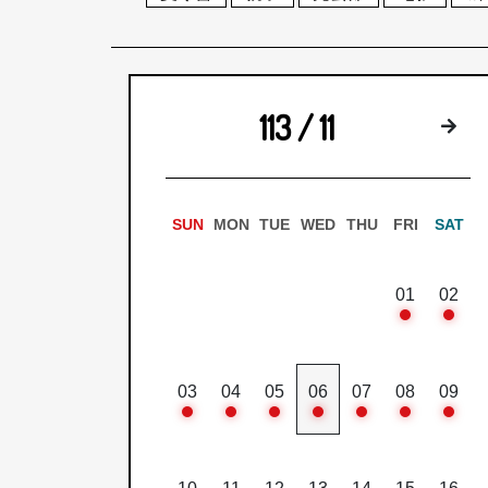
113 / 11
下
SUN
MON
TUE
WED
THU
FRI
SAT
01
02
03
04
05
06
07
08
09