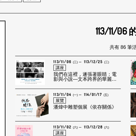
113/11/06
個月
共有 86 筆
113/11/06
113/12/25
(三)
(三)
講座
我們在這裡，遂張著眼睛：電
影與小說—文本跨界的華麗轉
身
113/11/04
114/01/17
(一)
(五)
展覽
潘煒中雕塑個展《依存關係》
113/11/02
113/12/28
(六)
(六)
講座