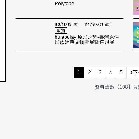
Polytope
113/11/15
114/07/31
(五)
(四)
展覽
bulabulay 原民之耀-臺灣原住
民族經典文物聯展暨巡迴展
1
2
3
4
5
下
資料筆數【108】頁數