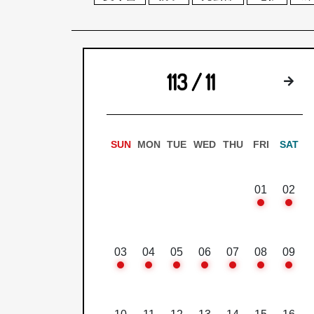
113 / 11
下
SUN
MON
TUE
WED
THU
FRI
SAT
01
02
03
04
05
06
07
08
09