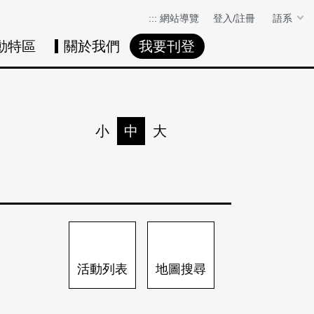
:::
網站導覽
登入/註冊
語系
動特區
關於我們
我要刊登
活動日曆
活動地圖
展
小
中
大
列印
分享
活動列表
地圖搜尋