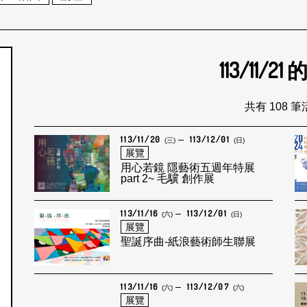
113/11/21
個月
共有 108 
113/11/20
113/12/01
(三)
(日)
展覽
用心若鏡 隱藝術五週年特展
part 2~ 毛驥 創作展
113/11/16
113/12/01
(六)
(日)
展覽
聖誕序曲-紙浪藝術師生聯展
113/11/16
113/12/07
(六)
(六)
展覽