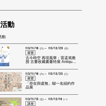
的活動
筆活動
113/11/16
113/12/29
(六)
(日)
展覽
古今時空 再現風華：雷孟篤教
授 古董收藏書畫特展 Antique
Collection of Dr. Jose Ramon
Alvarez: Chinese Fine Line
Painting & Calligraphy
113/11/16
113/12/25
(六)
(三)
展覽
「存在與虛無」鄔一名紐約作
品展
113/11/15
113/12/16
(五)
(一)
講座