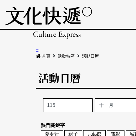
:::
首頁
活動特區
活動日曆
活動日曆
熱門關鍵字
夏令營
親子
兒藝節
電影
城