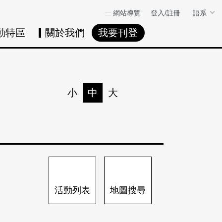
:::
網站導覽
登入/註冊
語系
動特區
關於我們
我要刊登
活動日曆
活動地圖
展
小
中
大
列印
分享
活動列表
地圖搜尋