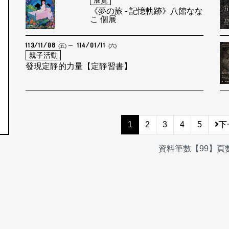
展覽
《夢の旅 - 記憶軌跡》八館なな
こ 個展
113/11/08
114/01/11
(五)
(六)
親子活動
發現定靜的力量【定靜習書】
1
2
3
4
5
下
資料筆數【99】頁數