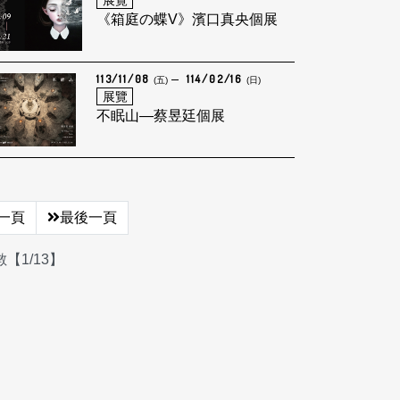
展覽
《箱庭の蝶V》濱口真央個展
113/11/08
114/02/16
(五)
(日)
展覽
不眠山—蔡昱廷個展
一頁
最後一頁
【1/13】