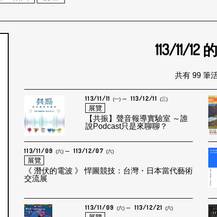
113/11/12
個月
共有 99 筆
113/11/11
113/12/11
(一)
(三)
展覽
【共振】聲音報導實驗室 ～誰
說Podcast只是來聊聊？
113/11/09
113/12/07
(六)
(六)
展覽
《 潛伏的電波 》 悍圖競技：台灣・日本當代藝術
交流展
113/11/09
113/12/21
(六)
(六)