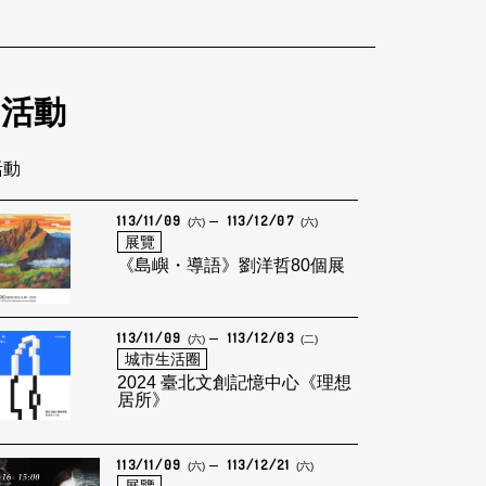
的活動
活動
113/11/09
113/12/07
(六)
(六)
展覽
《島嶼・導語》劉洋哲80個展
113/11/09
113/12/03
(六)
(二)
城市生活圈
2024 臺北文創記憶中心《理想
居所》
113/11/09
113/12/21
(六)
(六)