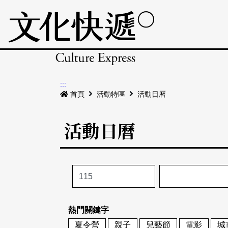
:::
首頁
活動特區
活動日曆
活動日曆
熱門關鍵字
夏令營
親子
兒藝節
電影
城