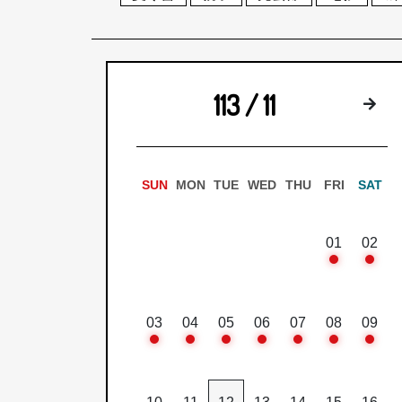
113 / 11
下
SUN
MON
TUE
WED
THU
FRI
SAT
01
02
03
04
05
06
07
08
09