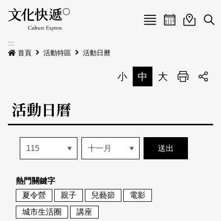
Menu
活動日曆
活動地圖
展
:::
最新公告
首頁
活動特區
活動日曆
電子書
小
中
大
列印
專題特區
活動日曆
活動特區
本期專題
關於我們
歷史專題
活動列表
我要刊登
活動日曆
常見問答
熱門關鍵字
地圖搜尋
關於我們
會員基本資料
夏令營
親子
兒藝節
電影
網站導覽
English
城市生活圈
講座
刊物索取地點
刊登活動