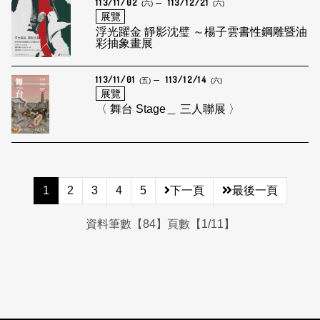
113/11/02
113/12/21
(六)
(六)
展覽
浮光躍金 靜影沈璧 ～楊子雲書性鋼雕暨油
彩抽象畫展
113/11/01
113/12/14
(五)
(六)
展覽
〈 舞台 Stage＿ 三人聯展 〉
1
2
3
4
5
下一頁
最後一頁
資料筆數【84】頁數【1/11】