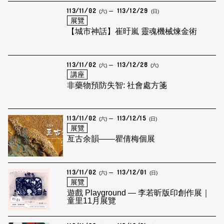
113/11/02
113/12/29
(六)
(日)
展覽
【城市神話】崔旴嵐 靈魂機械煉金術
113/11/02
113/12/28
(六)
(六)
講座
非藥物預防失智: 社會處方箋
113/11/02
113/12/15
(六)
(日)
展覽
亙古余韻——瞿倩梅個展
113/11/02
113/12/01
(六)
(日)
展覽
遊戲 Playground — 李若昕版印創作展｜
童里11月展覽