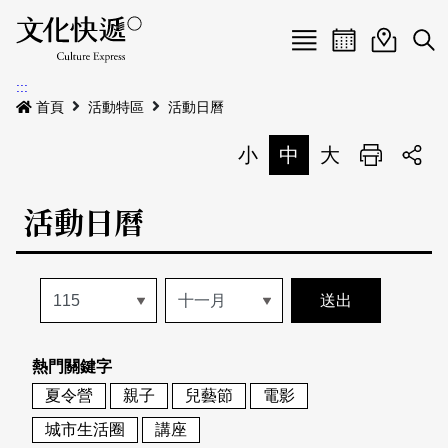
Menu
活動日曆
活動地圖
展
:::
最新公告
首頁
活動特區
活動日曆
電子書
小
中
大
列印
專題特區
活動日曆
活動特區
本期專題
關於我們
歷史專題
活動列表
我要刊登
活動日曆
常見問答
熱門關鍵字
地圖搜尋
關於我們
會員基本資料
夏令營
親子
兒藝節
電影
網站導覽
English
城市生活圈
講座
刊物索取地點
刊登活動