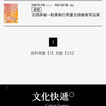
110/11/15
115/12/31
(一)
(四)
展覽
古蹟探祕—勸業銀行舊廈古蹟修復常設展
1
資料筆數【3】頁數【1/1】
:::