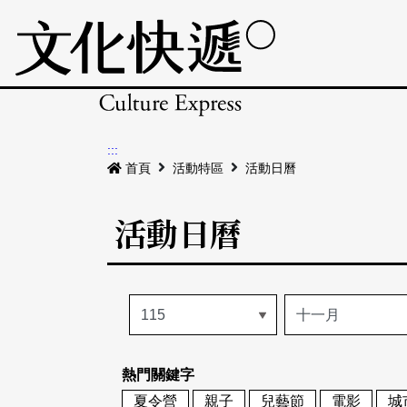
:::
首頁
活動特區
活動日曆
活動日曆
熱門關鍵字
夏令營
親子
兒藝節
電影
城