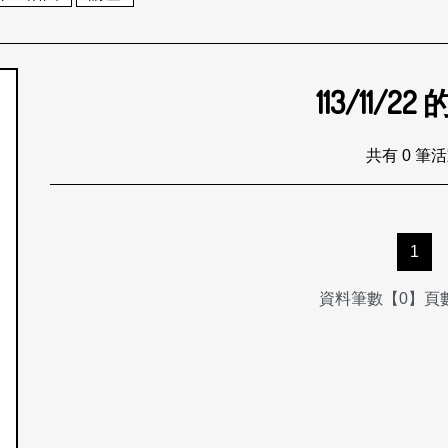
113/11/22
個月
共有 0 筆
1
資料筆數【0】頁數