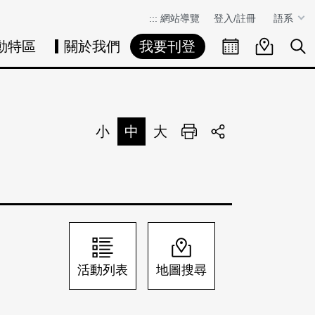
:::
網站導覽
登入/註冊
語系
動特區
關於我們
我要刊登
活動日曆
活動地圖
展
小
中
大
列印
分享
活動列表
地圖搜尋