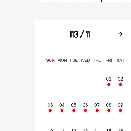
113 / 11
下
SUN
MON
TUE
WED
THU
FRI
SAT
01
02
03
04
05
06
07
08
09