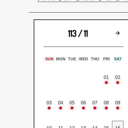
113 / 11
下
SUN
MON
TUE
WED
THU
FRI
SAT
01
02
03
04
05
06
07
08
09