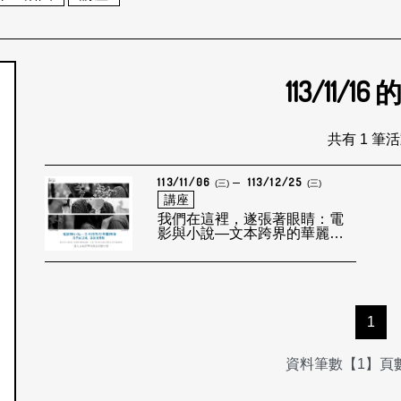
113/11/16
個月
共有 1 筆
113/11/06
113/12/25
(三)
(三)
講座
我們在這裡，遂張著眼睛：電
影與小說—文本跨界的華麗轉
身
1
資料筆數【1】頁數