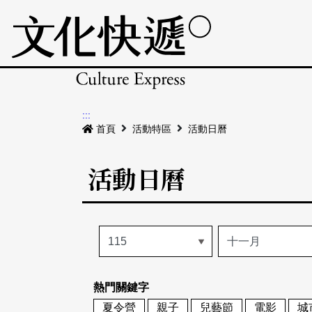
:::
首頁
活動特區
活動日曆
活動日曆
熱門關鍵字
夏令營
親子
兒藝節
電影
城