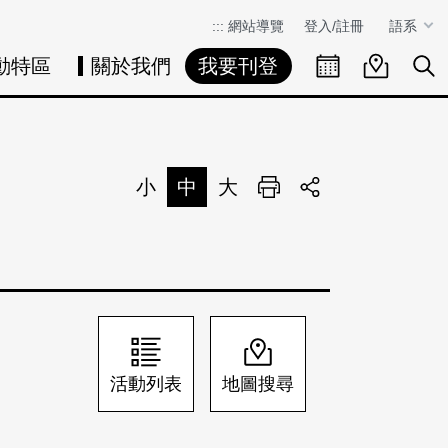
:::
網站導覽
登入/註冊
語系
動特區
關於我們
我要刊登
活動日曆
活動地圖
展
小
中
大
列印
分享
活動列表
地圖搜尋