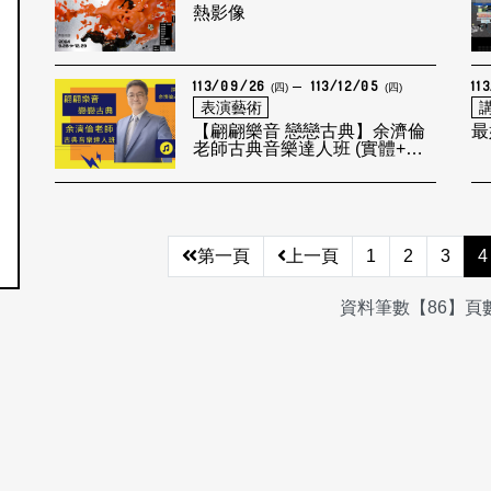
熱影像
113/09/26
113/12/05
11
(四)
(四)
表演藝術
【翩翩樂音 戀戀古典】余濟倫
最
老師古典音樂達人班 (實體+線
上)
第一頁
上一頁
1
2
3
4
資料筆數【86】頁數