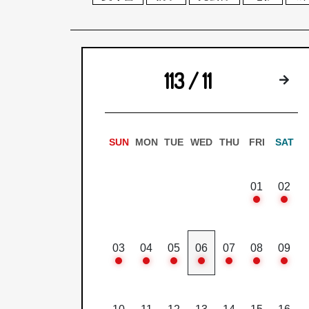
113 / 11
下
SUN
MON
TUE
WED
THU
FRI
SAT
01
02
03
04
05
06
07
08
09