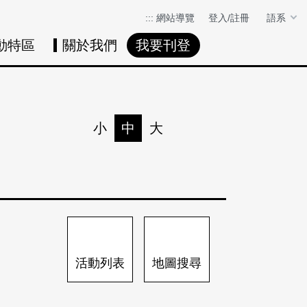
:::
網站導覽
登入/註冊
語系
動特區
關於我們
我要刊登
活動日曆
活動地圖
展
小
中
大
列印
分享
活動列表
地圖搜尋