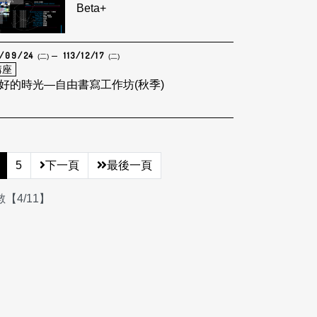
Beta+
3/09/24
113/12/17
(二)
(二)
講座
好的時光—自由書寫工作坊(秋季)
5
下一頁
最後一頁
【4/11】