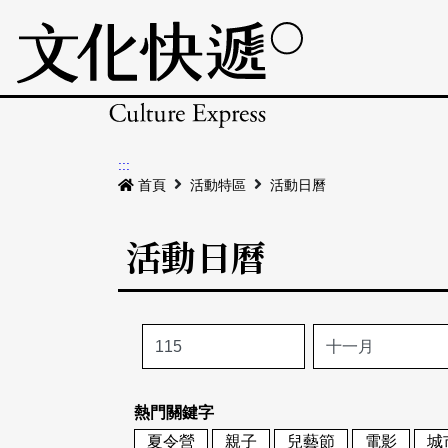
:::
首頁
活動特區
活動日曆
活動日曆
熱門關鍵字
夏令營
親子
兒藝節
電影
城