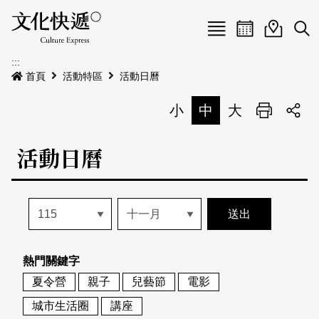
Menu
活動日曆
活動地圖
展
:::
最新公告
首頁
活動特區
活動日曆
電子書
小
中
大
列印
專題特區
活動日曆
活動特區
本期專題
關於我們
歷史專題
活動列表
我要刊登
活動日曆
常見問答
熱門關鍵字
地圖搜尋
關於我們
會員基本資料
夏令營
親子
兒藝節
電影
網站導覽
English
城市生活圈
講座
刊物索取地點
刊登活動