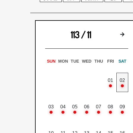
113 / 11
下
SUN
MON
TUE
WED
THU
FRI
SAT
01
02
03
04
05
06
07
08
09