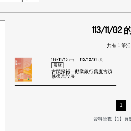
113/11/02
個月
共有 1 筆
110/11/15
115/12/31
(一)
(四)
展覽
古蹟探祕—勸業銀行舊廈古蹟
修復常設展
1
資料筆數【1】頁數