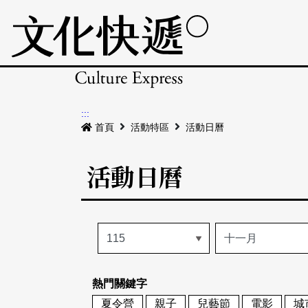
:::
首頁
活動特區
活動日曆
活動日曆
熱門關鍵字
夏令營
親子
兒藝節
電影
城