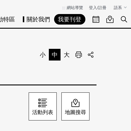
:::
網站導覽
登入/註冊
語系
動特區
關於我們
我要刊登
活動日曆
活動地圖
展
小
中
大
列印
分享
活動列表
地圖搜尋