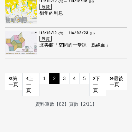
113/10/12
113/12/08
(六)
(日)
展覽
街角的利息
113/10/12
114/02/23
(六)
(日)
展覽
北美館「空間的一堂課：點線面」
第
上
1
2
3
4
5
下
最後
一頁
一
一
一頁
頁
頁
資料筆數【82】頁數【2/11】