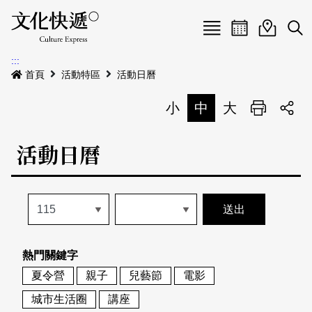
Menu
活動日曆
活動地圖
展
:::
最新公告
首頁
活動特區
活動日曆
電子書
小
中
大
列印
專題特區
活動日曆
活動特區
本期專題
關於我們
歷史專題
活動列表
我要刊登
活動日曆
常見問答
熱門關鍵字
地圖搜尋
關於我們
會員基本資料
夏令營
親子
兒藝節
電影
網站導覽
English
城市生活圈
講座
刊物索取地點
刊登活動