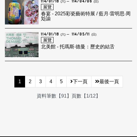
114/01/18
114/04/06
(六)
(日)
展覽
春宴 - 2025彩瓷藝術特展 / 藍月‧雷明思‧周
彣諭
114/01/18
114/05/11
(六)
(日)
展覽
北美館 - 托瑪斯‧德曼：歷史的結舌
1
2
3
4
5
下一頁
最後一頁
資料筆數【91】頁數【1/12】