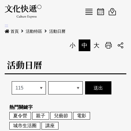
Menu
活動日曆
活動地圖
展
:::
最新公告
首頁
活動特區
活動日曆
電子書
小
中
大
列印
專題特區
活動日曆
活動特區
本期專題
關於我們
歷史專題
活動列表
我要刊登
活動日曆
常見問答
熱門關鍵字
地圖搜尋
關於我們
會員基本資料
夏令營
親子
兒藝節
電影
網站導覽
English
城市生活圈
講座
刊物索取地點
刊登活動