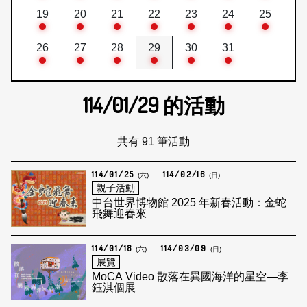
19
20
21
22
23
24
25
26
27
28
29
30
31
114/01/29
的活動
共有 91 筆活動
114/01/25
114/02/16
(六)
(日)
親子活動
中台世界博物館 2025 年新春活動：金蛇
飛舞迎春來
114/01/18
114/03/09
(六)
(日)
展覽
MoCA Video 散落在異國海洋的星空—李
鈺淇個展