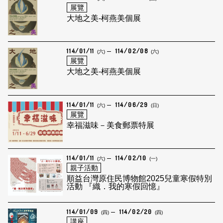
展覽
大地之美-柯燕美個展
114/01/11
114/02/08
(六)
(六)
展覽
大地之美-柯燕美個展
114/01/11
114/06/29
(六)
(日)
展覽
幸福滋味－美食郵票特展
114/01/11
114/02/10
(六)
(一)
親子活動
順益台灣原住民博物館2025兒童寒假特別
活動 『織．我的寒假回憶』
114/01/09
114/02/20
(四)
(四)
講座