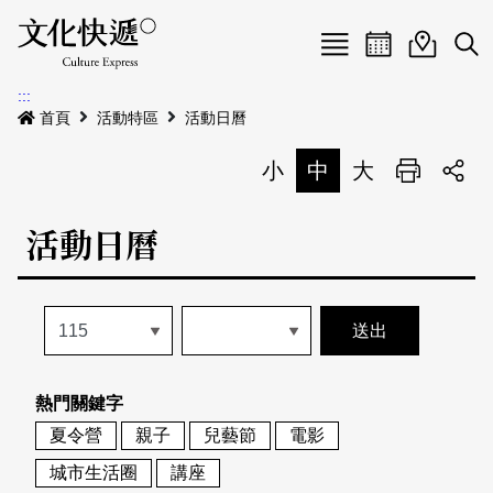
Menu
活動日曆
活動地圖
展
:::
最新公告
首頁
活動特區
活動日曆
電子書
小
中
大
列印
專題特區
活動日曆
活動特區
本期專題
關於我們
歷史專題
活動列表
我要刊登
活動日曆
常見問答
熱門關鍵字
地圖搜尋
關於我們
會員基本資料
夏令營
親子
兒藝節
電影
網站導覽
English
城市生活圈
講座
刊物索取地點
刊登活動