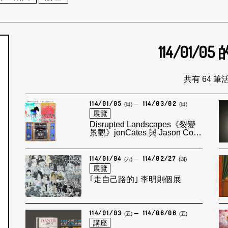
114/01/05
個月
共有 64 筆
114/01/05
114/03/02
(日)
(日)
展覽
Disrupted Landscapes《裂變
景觀》jonCates 與 Jason Cole
Mager雙人展 Two-person
show；Tin Gods《錫神》
Duncan Mountford個展 Solo
114/01/04
114/02/27
(六)
(四)
show
展覽
｢走自己路的｣ 李明則個展
114/01/03
114/06/06
(五)
(五)
講座