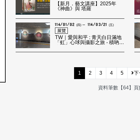
【新月．藝文講座】2025年
《神曲》與 塔羅
114/01/02
114/03/21
(四)
(五)
展覽
TW｜愛與和平 : 青天白日滿地
「虹」心球與攝影之旅 - 積吶虹
光LEF
1
2
3
4
5
下
資料筆數【64】頁數