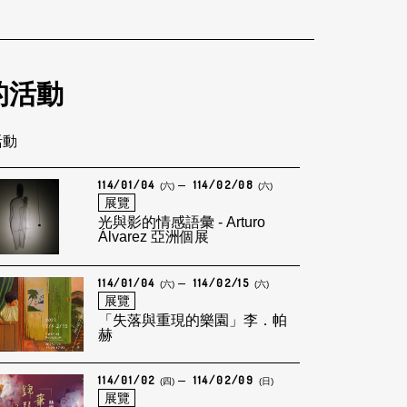
的活動
活動
114/01/04
114/02/08
(六)
(六)
展覽
光與影的情感語彙 - Arturo
Álvarez 亞洲個展
114/01/04
114/02/15
(六)
(六)
展覽
「失落與重現的樂園」李．帕
赫
114/01/02
114/02/09
(四)
(日)
展覽