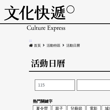
:::
首頁
活動特區
活動日曆
活動日曆
熱門關鍵字
夏令營
親子
兒藝節
電影
城