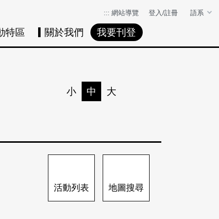
:::
網站導覽
登入/註冊
語系
動特區
關於我們
我要刊登
活動日曆
活動地圖
展
小
中
大
列印
分享
活動列表
地圖搜尋