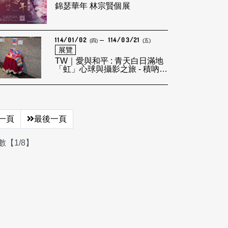
錦瑟華年 林宗賢個展
114/01/02
114/03/21
(四)
(五)
展覽
TW｜愛與和平 : 青天白日滿地
「虹」心球與攝影之旅 - 積吶虹
光LEF
一頁
最後一頁
【1/8】