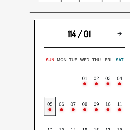
114 / 01
下
SUN
MON
TUE
WED
THU
FRI
SAT
01
02
03
04
05
06
07
08
09
10
11